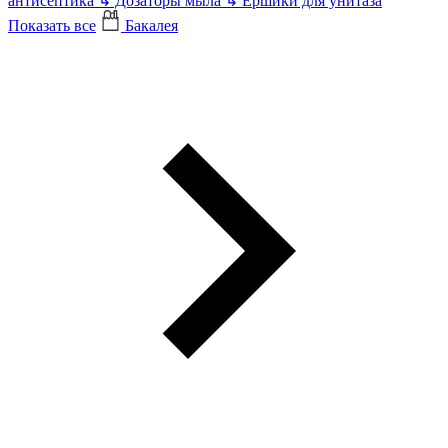
антисептика
↳
Дозаторы мыла
↳
Ершики для унитаза
Показать все
Бакалея