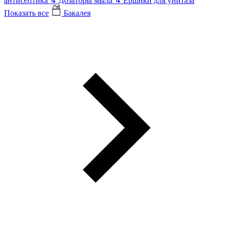
антисептика
↳
Дозаторы мыла
↳
Ершики для унитаза
Показать все
Бакалея