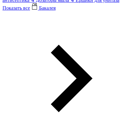
антисептика
↳
Дозаторы мыла
↳
Ершики для унитаза
Показать все
Бакалея