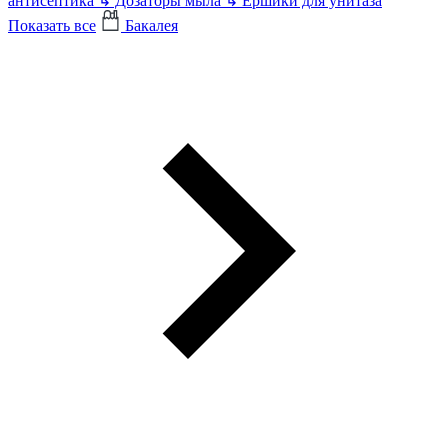
антисептика
↳
Дозаторы мыла
↳
Ершики для унитаза
Показать все
Бакалея