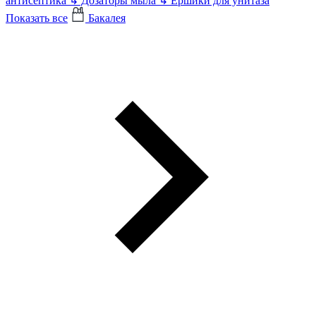
антисептика
↳
Дозаторы мыла
↳
Ершики для унитаза
Показать все
Бакалея