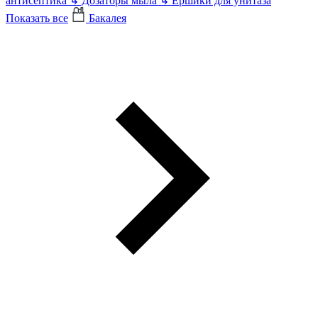
антисептика
↳
Дозаторы мыла
↳
Ершики для унитаза
Показать все
Бакалея