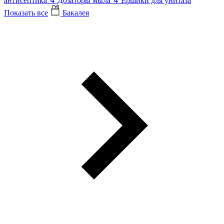
антисептика
↳
Дозаторы мыла
↳
Ершики для унитаза
Показать все
Бакалея