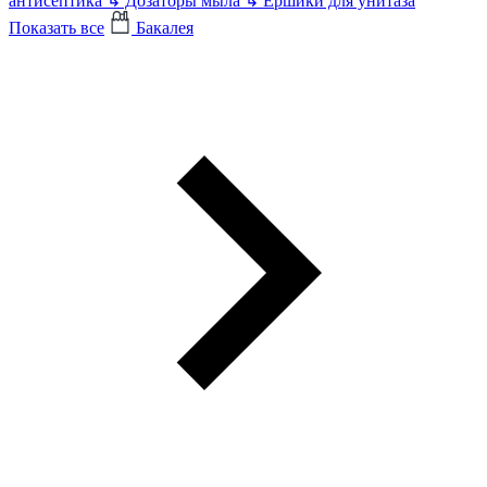
антисептика
↳
Дозаторы мыла
↳
Ершики для унитаза
Показать все
Бакалея