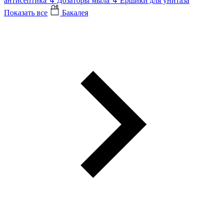
антисептика
↳
Дозаторы мыла
↳
Ершики для унитаза
Показать все
Бакалея