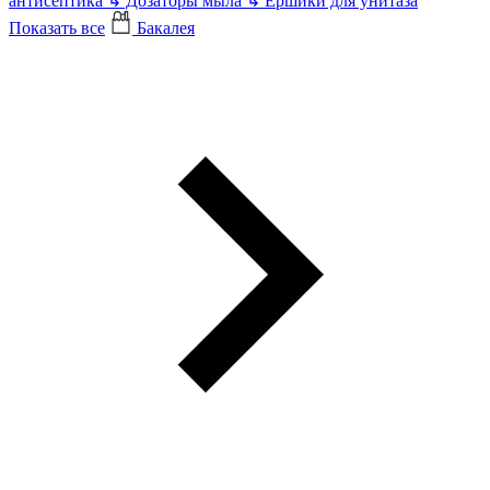
антисептика
↳
Дозаторы мыла
↳
Ершики для унитаза
Показать все
Бакалея