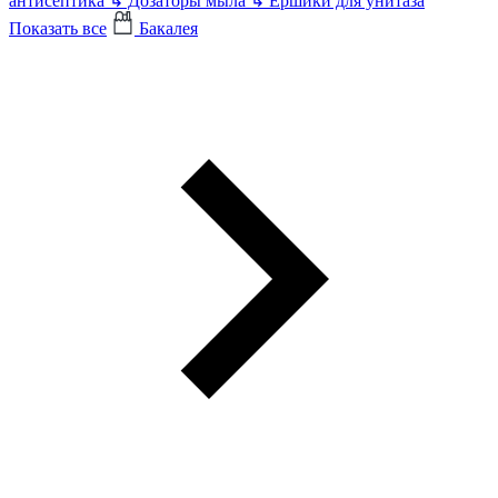
антисептика
↳
Дозаторы мыла
↳
Ершики для унитаза
Показать все
Бакалея