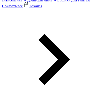
антисептика
↳
Дозаторы мыла
↳
Ершики для унитаза
Показать все
Бакалея