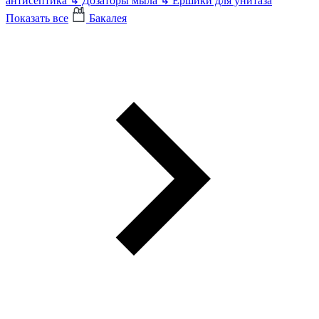
антисептика
↳
Дозаторы мыла
↳
Ершики для унитаза
Показать все
Бакалея