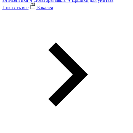
антисептика
↳
Дозаторы мыла
↳
Ершики для унитаза
Показать все
Бакалея