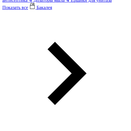
антисептика
↳
Дозаторы мыла
↳
Ершики для унитаза
Показать все
Бакалея