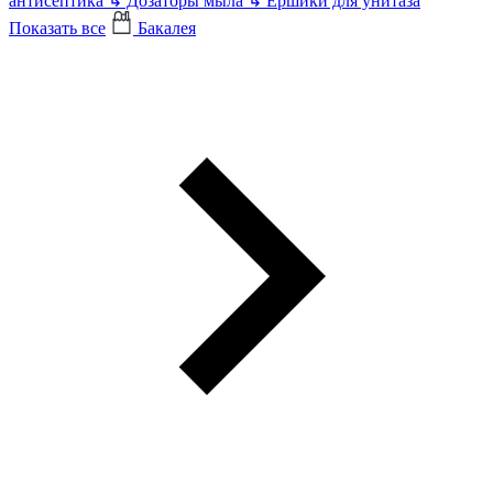
антисептика
↳
Дозаторы мыла
↳
Ершики для унитаза
Показать все
Бакалея