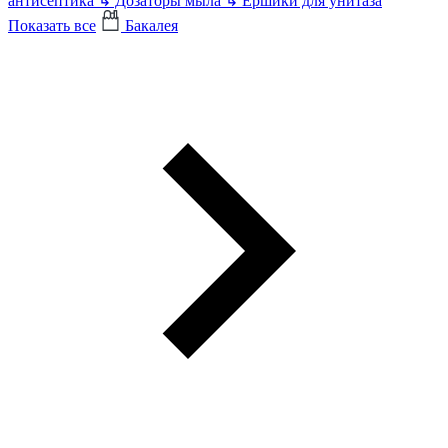
антисептика
↳
Дозаторы мыла
↳
Ершики для унитаза
Показать все
Бакалея