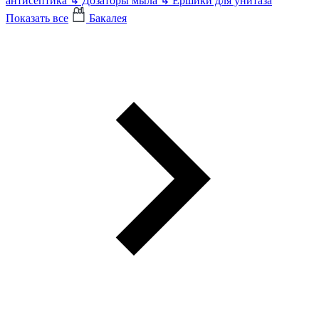
антисептика
↳
Дозаторы мыла
↳
Ершики для унитаза
Показать все
Бакалея