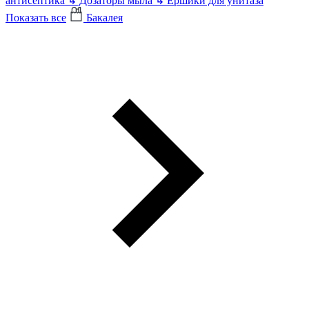
антисептика
↳
Дозаторы мыла
↳
Ершики для унитаза
Показать все
Бакалея