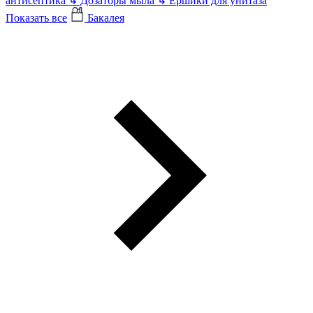
антисептика
↳
Дозаторы мыла
↳
Ершики для унитаза
Показать все
Бакалея