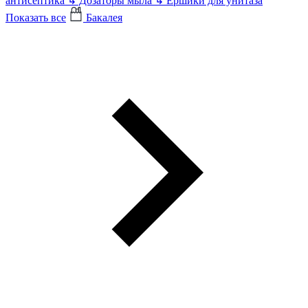
антисептика
↳
Дозаторы мыла
↳
Ершики для унитаза
Показать все
Бакалея