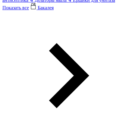
антисептика
↳
Дозаторы мыла
↳
Ершики для унитаза
Показать все
Бакалея