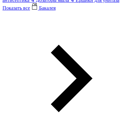
антисептика
↳
Дозаторы мыла
↳
Ершики для унитаза
Показать все
Бакалея