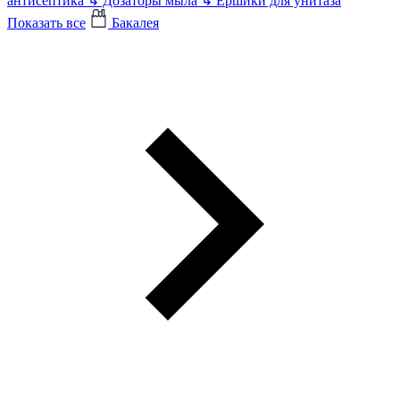
антисептика
↳
Дозаторы мыла
↳
Ершики для унитаза
Показать все
Бакалея