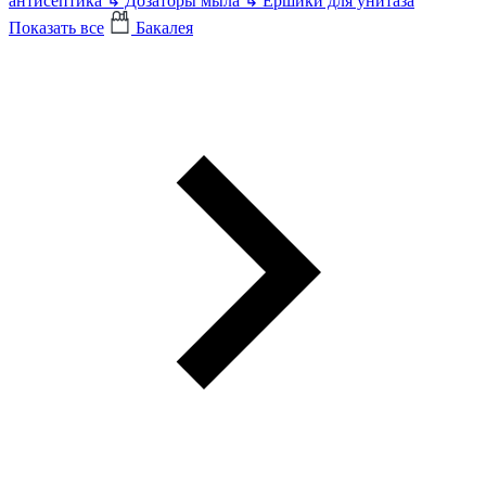
антисептика
↳
Дозаторы мыла
↳
Ершики для унитаза
Показать все
Бакалея