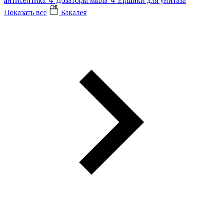
антисептика
↳
Дозаторы мыла
↳
Ершики для унитаза
Показать все
Бакалея