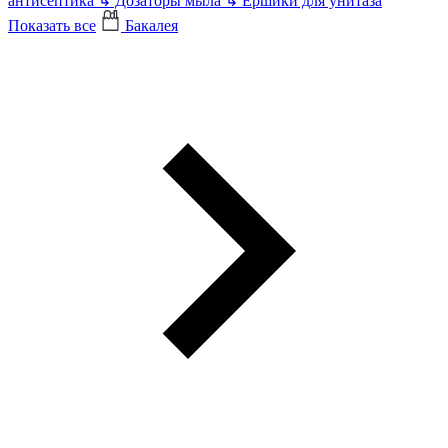
антисептика
↳
Дозаторы мыла
↳
Ершики для унитаза
Показать все
Бакалея