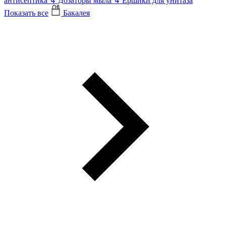
антисептика
↳
Дозаторы мыла
↳
Ершики для унитаза
Показать все
Бакалея