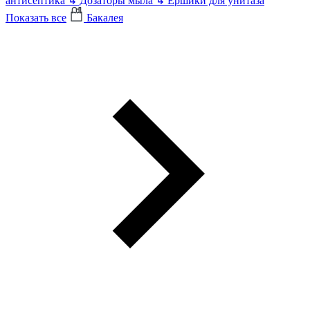
антисептика
↳
Дозаторы мыла
↳
Ершики для унитаза
Показать все
Бакалея