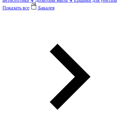
антисептика
↳
Дозаторы мыла
↳
Ершики для унитаза
Показать все
Бакалея