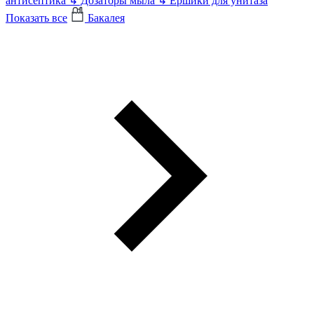
антисептика
↳
Дозаторы мыла
↳
Ершики для унитаза
Показать все
Бакалея